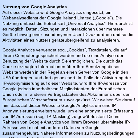
Frauenchor DaCapo
Nutzung von Google Analytics
Beziehungen
Auf dieser Website wird Google Analytics eingesetzt, ein
Webanalysedienst der Google Ireland Limited („Google“). Die
Partnerschaft
Nutzung umfasst die Betriebsart „Universal Analytics“. Hierdurch ist
es möglich, Daten, Sitzungen und Interaktionen über mehrere
Patenschaft
Geräte hinweg einer pseudonymen User-ID zuzuordnen und so die
Aktivitäten eines Nutzers geräteübergreifend zu analysieren.
Satzung
Google Analytics verwendet sog. „Cookies“, Textdateien, die auf
Vereinsgeschichte
Ihrem Computer gespeichert werden und die eine Analyse der
Benutzung der Website durch Sie ermöglichen. Die durch das
Sängerheim
Cookie erzeugten Informationen über Ihre Benutzung dieser
Website werden in der Regel an einen Server von Google in den
Galerie
USA übertragen und dort gespeichert. Im Falle der Aktivierung der
IP-Anonymisierung auf dieser Website, wird Ihre IP-Adresse von
Kontakt/Anfahrt
Google jedoch innerhalb von Mitgliedstaaten der Europäischen
Union oder in anderen Vertragsstaaten des Abkommens über den
Links
Europäischen Wirtschaftsraum zuvor gekürzt. Wir weisen Sie darauf
hin, dass auf dieser Webseite Google Analytics um eine IP-
Disclaimer
Anonymisierung erweitert wurde, um eine anonymisierte Erfassung
Datenschutz
von IP-Adressen (sog. IP-Masking) zu gewährleisten. Die im
Rahmen von Google Analytics von Ihrem Browser übermittelte IP-
Heutige Besucher: 23
Adresse wird nicht mit anderen Daten von Google
Besucher seit 01.04.2008: 167.653
zusammengeführt. Nähere Informationen zu Nutzungsbedingungen