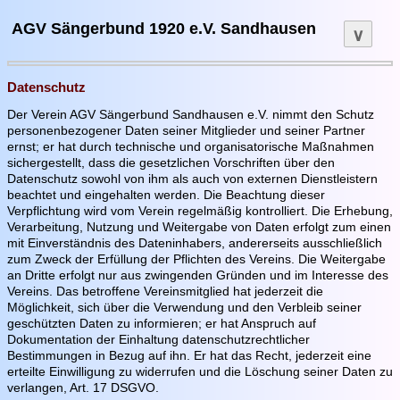
AGV Sängerbund 1920 e.V. Sandhausen
∨
Startseite
Datenschutz
Aktuelles
Der Verein AGV Sängerbund Sandhausen e.V. nimmt den Schutz
personenbezogener Daten seiner Mitglieder und seiner Partner
Archiv
ernst; er hat durch technische und organisatorische Maßnahmen
sichergestellt, dass die gesetzlichen Vorschriften über den
Termine
Datenschutz sowohl von ihm als auch von externen Dienstleistern
beachtet und eingehalten werden. Die Beachtung dieser
Terminrückblick
Verpflichtung wird vom Verein regelmäßig kontrolliert. Die Erhebung,
Vorstand
Verarbeitung, Nutzung und Weitergabe von Daten erfolgt zum einen
mit Einverständnis des Dateninhabers, andererseits ausschließlich
Chorleitung
zum Zweck der Erfüllung der Pflichten des Vereins. Die Weitergabe
an Dritte erfolgt nur aus zwingenden Gründen und im Interesse des
Dirigentin
Vereins. Das betroffene Vereinsmitglied hat jederzeit die
Möglichkeit, sich über die Verwendung und den Verbleib seiner
Dirigent
geschützten Daten zu informieren; er hat Anspruch auf
Dokumentation der Einhaltung datenschutzrechtlicher
Chöre
Bestimmungen in Bezug auf ihn. Er hat das Recht, jederzeit eine
erteilte Einwilligung zu widerrufen und die Löschung seiner Daten zu
Männerchor
verlangen, Art. 17 DSGVO.